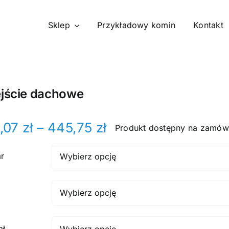
Sklep
Przykładowy komin
Kontakt
ejście dachowe
Zakres
,07
zł
–
445,75
zł
Produkt dostępny na zamów
cen:
r
od
234,07 zł
do
445,75 zł
ał