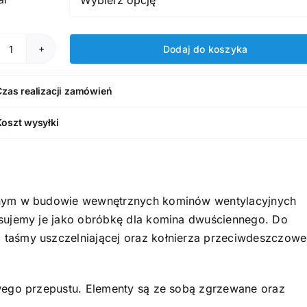
Dodaj do koszyka
ilość
Przejście
Czas realizacji zamówień
dachowe
Koszt wysyłki
anym w budowie wewnętrznych kominów wentylacyjnych
sujemy je jako obróbkę dla komina dwuściennego. Do
taśmy uszczelniającej oraz kołnierza przeciwdeszczow
wego przepustu. Elementy są ze sobą zgrzewane oraz