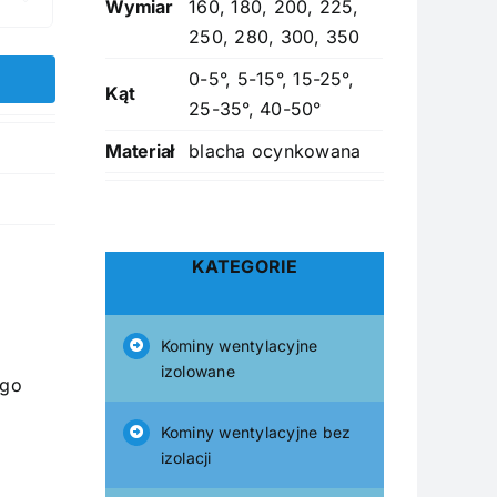
Wymiar
160, 180, 200, 225,
250, 280, 300, 350
0-5°, 5-15°, 15-25°,
Kąt
25-35°, 40-50°
Materiał
blacha ocynkowana
KATEGORIE
Kominy wentylacyjne
izolowane
ego
Kominy wentylacyjne bez
izolacji